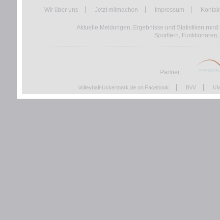
Wir über uns
Jetzt mitmachen
Impressum
Kontak
Aktuelle Meldungen, Ergebnisse und Statistiken rund 
Sportlern, Funktionären,
Partner:
Volleyball-Uckermark.de on Facebook
BVV
UM