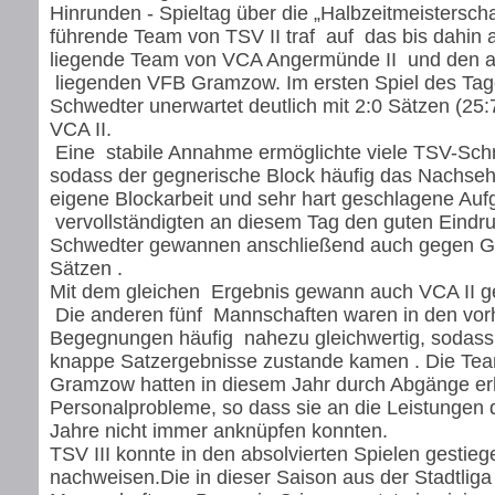
Hinrunden - Spieltag über die „Halbzeitmeisterscha
führende Team von TSV II traf auf das bis dahin a
liegende Team von VCA Angermünde II und den au
liegenden VFB Gramzow. Im ersten Spiel des Ta
Schwedter unerwartet deutlich mit 2:0 Sätzen (25
VCA II.
Eine stabile Annahme ermöglichte viele TSV-Schne
sodass der gegnerische Block häufig das Nachseh
eigene Blockarbeit und sehr hart geschlagene Au
vervollständigten an diesem Tag den guten Eindru
Schwedter gewannen anschließend auch gegen G
Sätzen .
Mit dem gleichen Ergebnis gewann auch VCA II
Die anderen fünf Mannschaften waren in den vorh
Begegnungen häufig nahezu gleichwertig, sodass 
knappe Satzergebnisse zustande kamen . Die Tea
Gramzow hatten in diesem Jahr durch Abgänge er
Personalprobleme, so dass sie an die Leistungen
Jahre nicht immer anknüpfen konnten.
TSV III konnte in den absolvierten Spielen gestieg
nachweisen.Die in dieser Saison aus der Stadtliga