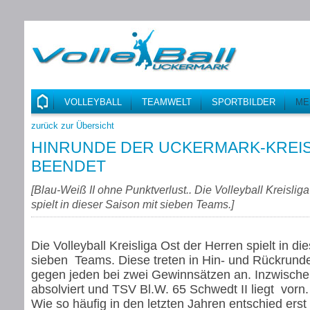
VOLLEYBALL
TEAMWELT
SPORTBILDER
ME
zurück zur Übersicht
HINRUNDE DER UCKERMARK-KREISL
BEENDET
[
Blau-Weiß II ohne Punktverlust.. Die Volleyball Kreislig
spielt in dieser Saison mit sieben Teams.
]
Die Volleyball Kreisliga Ost der Herren spielt in di
sieben Teams. Diese treten in Hin- und Rückrunde
gegen jeden bei zwei Gewinnsätzen an. Inzwischen
absolviert und TSV Bl.W. 65 Schwedt II liegt vorn
Wie so häufig in den letzten Jahren entschied erst 