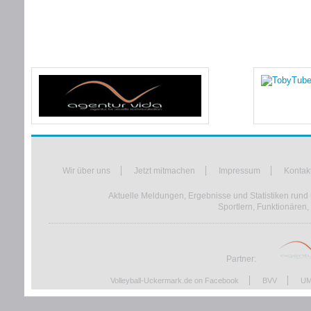
Wir über uns
Jetzt mitmachen
Impressum
Kontak
Aktuelle Meldungen, Ergebnisse und Statistiken rund 
Sportlern, Funktionären,
Partner:
Volleyball-Uckermark.de on Facebook
BVV
UM