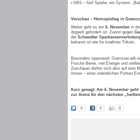
• ABS – fünf Spieler, ein System: „Bal
Vorschau – Heimspieltag in Gramz
Weiter geht es am
6. November
in de
doppelt gefordert ist: Zuerst gegen
Gar
die
Schwedter Sparkassenvertretun
bekannt ist wie für knallrote Trikots.
Besonders spannend: Gramzow will no
Frische Beine, viel Energie und viell
Zuschauer dürfen sich also auf eine 
immer – einer ordentlichen Portion Em
Kurz gesagt: Am 6. November geht 
zur Arena für den nächsten „heißen
0
0
0