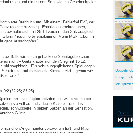
 bedankt sich und nimmt den Satz wie ein Geschenkpaket
omplette Drehbuch um. Mit einem „Fehlerfrei Flo“, der
 Gartz regelrecht zerlegt. Emotionen kochten hoch,
amzow holte sich mit 25:18 verdient den Satzausgleich.
alform,“ resümierte Spielerinnen-Mann Maik, „aber im
icht ganz ausschöpfen.“
amzow Bälle wie frisch gebackene Sonntagsbrötchen.
te es nicht – Gartz klaute sich den Sieg mit 15:12.
ze philosophisch: "Ein sehr ausgeglichenes Spiel gegen
Struktur als auf individuelle Klasse setzt – genau wie
Doppelerfol
eißer Tanz.“
Samstag mu
Kampf reich
Schwedt star
Regionallig
Mit Optimis
nach Potsda
0:2 (22:25; 23:25)
Spielern an – und legten trotzdem los wie eine Truppe
etzten sie voll auf individuelle Klasse – und das
gegen, schnupperte in beiden Sätzen an der Sensation,
äntchen Glück.
so manchen Angermünder verzweifeln ließ, und Madi,