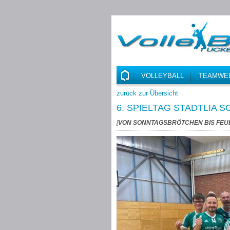
VOLLEYBALL
TEAMWE
zurück zur Übersicht
6. SPIELTAG STADTLIA 
[
VON SONNTAGSBRÖTCHEN BIS FEUE