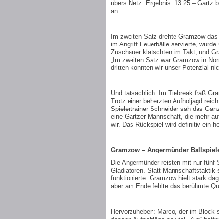
übers Netz. Ergebnis: 13:25 – Gartz
an.
Im zweiten Satz drehte Gramzow das k
im Angriff Feuerbälle servierte, wurde
Zuschauer klatschten im Takt, und Gr
„Im zweiten Satz war Gramzow in Norm
dritten konnten wir unser Potenzial n
Und tatsächlich: Im Tiebreak fraß Gr
Trotz einer beherzten Aufholjagd reich
Spielertrainer Schneider sah das Gan
eine Gartzer Mannschaft, die mehr auf 
wir. Das Rückspiel wird definitiv ein h
Gramzow – Angermünder Ballspieler 
Die Angermünder reisten mit nur fünf 
Gladiatoren. Statt Mannschaftstaktik s
funktionierte. Gramzow hielt stark da
aber am Ende fehlte das berühmte Qu
Hervorzuheben: Marco, der im Block 