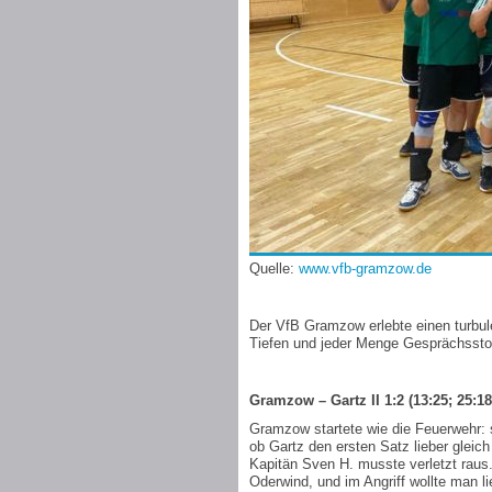
Quelle:
www.vfb-gramzow.de
Der VfB Gramzow erlebte einen turbule
Tiefen und jeder Menge Gesprächsstof
Gramzow – Gartz II 1:2 (13:25; 25:18
Gramzow startete wie die Feuerwehr: 
ob Gartz den ersten Satz lieber glei
Kapitän Sven H. musste verletzt rau
Oderwind, und im Angriff wollte man 