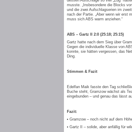
dessen Aufschläge so viel „Zug“ hatte
musste. „Insbesondere die Blocks vo
und die zwei Aufschlagserien im zweit
nach der Partie. „Aber wenn wir erst 
muss sich ABS warm anziehen.“
ABS – Gartz II 2:0 (25:18; 25:15)
Gartz hatte nach dem Sieg über Gramz
Gegen die individuelle Klasse von AB
konnte, sie hätten vergessen, das Net
Ding.
Stimmen & Fazit
Edelfan Maik fasste den Tag schließ
Buche steht, Gramzow wächst als Team
eingebunden – und genau das lässt au
Fazit:
• Gramzow – noch nicht auf dem Höhep
• Gartz II – solide, aber anfällig für wi