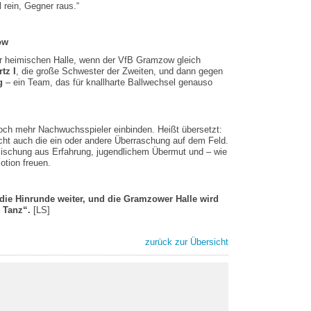
l rein, Gegner raus.“
ow
r heimischen Halle, wenn der VfB Gramzow gleich
tz I
, die große Schwester der Zweiten, und dann gegen
g
– ein Team, das für knallharte Ballwechsel genauso
ch mehr Nachwuchsspieler einbinden. Heißt übersetzt:
eicht auch die ein oder andere Überraschung auf dem Feld.
Mischung aus Erfahrung, jugendlichem Übermut und – wie
otion freuen.
die Hinrunde weiter, und die Gramzower Halle wird
 Tanz“.
[LS]
zurück zur Übersicht