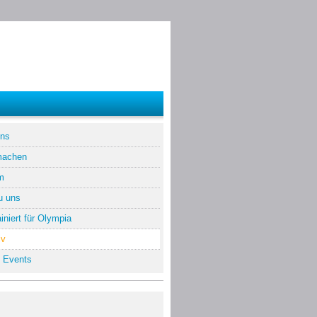
uns
machen
m
u uns
iniert für Olympia
iv
 Events