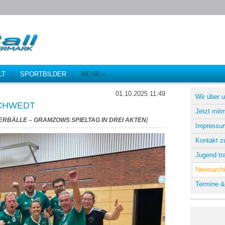
LT
SPORTBILDER
MEHR »
01.10.2025 11:49
Wir über 
SCHWEDT
Jetzt mit
RBÄLLE – GRAMZOWS SPIELTAG IN DREI AKTEN
]
Impressu
Kontakt z
Jugend tra
Newsarch
Termine &