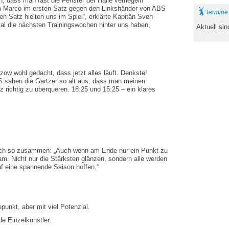
n, dass man fast die Fenster der Halle verriegeln
n Marco im ersten Satz gegen den Linkshänder von ABS
Termine
en Satz hielten uns im Spiel“, erklärte Kapitän Sven
mal die nächsten Trainingswochen hinter uns haben,
Aktuell si
ow wohl gedacht, dass jetzt alles läuft. Denkste!
S sahen die Gartzer so alt aus, dass man meinen
z richtig zu überqueren. 18:25 und 15:25 – ein klares
lich so zusammen: „Auch wenn am Ende nur ein Punkt zu
. Nicht nur die Stärksten glänzen, sondern alle werden
f eine spannende Saison hoffen.“
unkt, aber mit viel Potenzial.
lde Einzelkünstler.