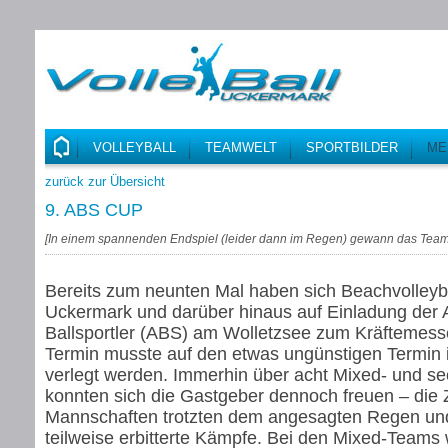
VOLLEYBALL
TEAMWELT
SPORTBILDER
ME
zurück zur Übersicht
9. ABS CUP
[
In einem spannenden Endspiel (leider dann im Regen) gewann das Tea
Bereits zum neunten Mal haben sich Beachvolleyba
Uckermark und darüber hinaus auf Einladung der
Ballsportler (ABS) am Wolletzsee zum Kräftemesse
Termin musste auf den etwas ungünstigen Termin 
verlegt werden. Immerhin über acht Mixed- und s
konnten sich die Gastgeber dennoch freuen – die 
Mannschaften trotzten dem angesagten Regen und 
teilweise erbitterte Kämpfe. Bei den Mixed-Teams