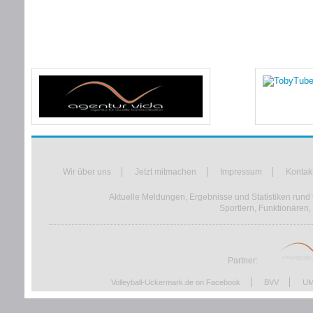
Wir über uns
Jetzt mitmachen
Impressum
Kontak
Aktuelle Meldungen, Ergebnisse und Statistiken rund 
Sportlern, Funktionären,
Partner:
Volleyball-Uckermark.de on Facebook
BVV
UM