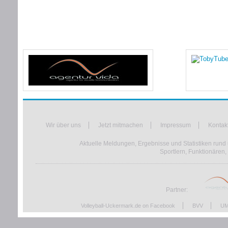
Wir über uns
Jetzt mitmachen
Impressum
Kontak
Aktuelle Meldungen, Ergebnisse und Statistiken rund 
Sportlern, Funktionären,
Partner:
Volleyball-Uckermark.de on Facebook
BVV
UM