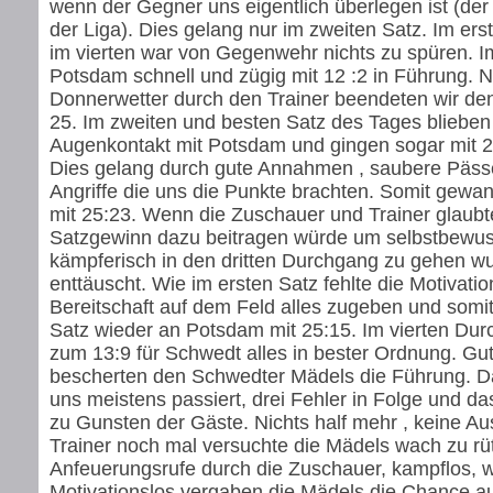
wenn der Gegner uns eigentlich überlegen ist (der
der Liga). Dies gelang nur im zweiten Satz. Im ers
im vierten war von Gegenwehr nichts zu spüren. I
Potsdam schnell und zügig mit 12 :2 in Führung. 
Donnerwetter durch den Trainer beendeten wir den
25. Im zweiten und besten Satz des Tages blieben 
Augenkontakt mit Potsdam und gingen sogar mit 2
Dies gelang durch gute Annahmen , saubere Päss
Angriffe die uns die Punkte brachten. Somit gewa
mit 25:23. Wenn die Zuschauer und Trainer glaubt
Satzgewinn dazu beitragen würde um selbstbewus
kämpferisch in den dritten Durchgang zu gehen wu
enttäuscht. Wie im ersten Satz fehlte die Motivati
Bereitschaft auf dem Feld alles zugeben und somit
Satz wieder an Potsdam mit 25:15. Im vierten Dur
zum 13:9 für Schwedt alles in bester Ordnung. Gu
bescherten den Schwedter Mädels die Führung. 
uns meistens passiert, drei Fehler in Folge und das
zu Gunsten der Gäste. Nichts half mehr , keine Au
Trainer noch mal versuchte die Mädels wach zu rüt
Anfeuerungsrufe durch die Zuschauer, kampflos, 
Motivationslos vergaben die Mädels die Chance au