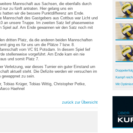
 weitere Mannschaft aus Sachsen, die ebenfalls durch
 nur zu fünft antraten. Hier gelang uns ein
s hatten wir die bessere Punktdifferenz am Ende.
ne Mannschaft des Gastgebers aus Cottbus war Licht und
10 an unsere Truppe. Im zweiten Satz lief phasenweise
n Spiel auf. Am Ende gewannen wir den Satz noch mit
 den dritten Platz, da die anderen beiden Mannschaften
omit ging es für uns um die Plätze 7 bzw. 8.
Mannschaft vom VC 91 Potsdam. In diesem Spiel lief
rde stellenweise vorgeführt. Am Ende kam ein nie
raus und somit Platz 7.
der Verletzung, war dieses Turnier ein guter Einstand um
Doppelerfol
haft aktuell steht. Die Defizite werden wir versuchen im
Samstag mu
n gewappnet zu sein.
Kampf reich
Schwedt star
Regionallig
, Tobias Krüger, Tobias Wittig, Christopher Petke,
Mit Optimis
nach Potsda
Marco Haehnel
zurück zur Übersicht