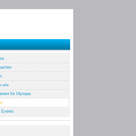
uns
machen
m
u uns
iniert für Olympia
iv
 Events