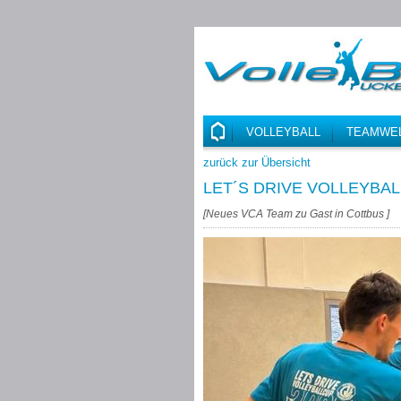
VOLLEYBALL
TEAMWE
zurück zur Übersicht
LET´S DRIVE VOLLEYBA
[
Neues VCA Team zu Gast in Cottbus
]