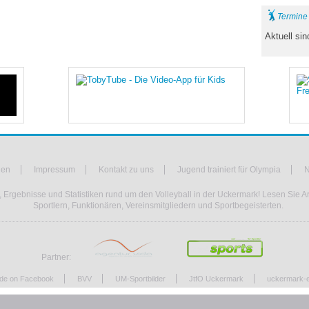
Termine
Aktuell si
hen
Impressum
Kontakt zu uns
Jugend trainiert für Olympia
N
 Ergebnisse und Statistiken rund um den Volleyball in der Uckermark! Lesen Sie Ar
Sportlern, Funktionären, Vereinsmitgliedern und Sportbegeisterten.
Partner:
.de on Facebook
BVV
UM-Sportbilder
JtfO Uckermark
uckermark-