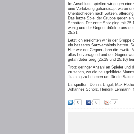
Im Anschluss spielten wir gegen eine
eine Verletzung gehandicapt waren und
Unentschieden nach Sätzen, allerding
Das letzte Spiel der Gruppe gegen ei
Schatten. Der erste Satz ging mit 25:
wenig und der Gegner drückte uns sei
25:21.
Letztlich erreichten wir in der Gruppe
ein besseres Satzverhältnis hatten. S
Hier war der Gegner dann die zweite 
alles hervorragend und der Gegner wu
gefährdeter Sieg (25:19 und 25:10) he
Trotz geringer Anzahl an Spieler und 
zu sehen, wo die neu gebildete Mannsc
Training zu beheben um für die Saiso
Es spielten: Dennis Engel, Max Rother
Johannes Scholz, Hendrik Lehmann, 
0
0
0