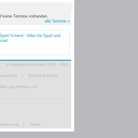
nd keine Termine vorhanden.
alle Termine »
© volleyball-uckermark | 2010 - 2026
ewsarchiv
Termine & Events
tikel, geschrieben von
entdecken.de
Games