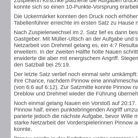
Zuspielerin Kirschke platzierte die Aufgaben druck
konnte sich so einen 10-Punkte-Vorsprung erarbei
Die Uckermärker konnten den Druck noch erhöhen
Tabellenführer erreichte im ersten Satz zu Hause 
Nach Zuspielerwechsel im 2. Satz lief es dann be
Gastgeber. Mit Müller-Ultsch an der Aufgabe und s
Netzarbeit von Drehmel gelang es, ein 4:7 Resulta
erweitern. In der zweiten Hälfte holte Nauen schri
erwiderte die aber mit energischem Angriff. Steg
den Satzball bei 25:19.
Der letzte Satz verlief noch einmal sehr umkämpft:
ihre Chance, nachdem Pinnow eine annahmeschw
(von 6:6 auf 6:12). Zur Satzmitte konnte Pinnow 
Dreblow und Drehmel wieder die Führung überneh
Noch einmal gelang Nauen ein Vorstoß auf 20:17. 
Pinnow half, einen punktebringenden Angriff umz
parierte jedoch die nächste Aufgabe, bevor Wille 
starke Netzarbeit der Vorderspielerinnen Pinnow a
konnte.