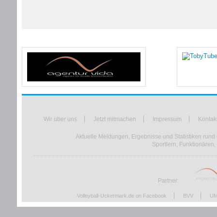
Wir über uns
Jetzt mitmachen
Impressum
Kontak
Aktuelle Meldungen, Ergebnisse und Statistiken rund 
Sportlern, Funktionären,
Partner:
Volleyball-Uckermark.de on Facebook
BVV
UM