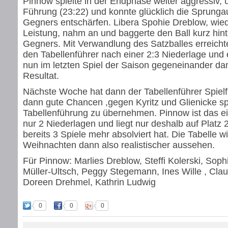
Pinnow spielte in der Endphase weiter aggressiv,
Führung (23:22) und konnte glücklich die Sprung
Gegners entschärfen. Libera Spohie Dreblow, wiede
Leistung, nahm an und baggerte den Ball kurz hin
Gegners. Mit Verwandlung des Satzballes erreich
den Tabellenführer nach einer 2:3 Niederlage und 
nun im letzten Spiel der Saison gegeneinander dam
Resultat.
Nächste Woche hat dann der Tabellenführer Spielf
dann gute Chancen ,gegen Kyritz und Glienicke sp
Tabellenführung zu übernehmen. Pinnow ist das e
nur 2 Niederlagen und liegt nur deshalb auf Platz 
bereits 3 Spiele mehr absolviert hat. Die Tabelle wi
Weihnachten dann also realistischer aussehen.
Für Pinnow: Marlies Dreblow, Steffi Kolerski, Sop
Müller-Ultsch, Peggy Stegemann, Ines Wille , Clau
Doreen Drehmel, Kathrin Ludwig
0
0
0