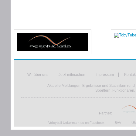
Wir über uns
Jetzt mitmachen
Impressum
Kontak
Aktuelle Meldungen, Ergebnisse und Statistiken rund 
Sportlern, Funktionären,
Partner:
Volleyball-Uckermark.de on Facebook
BVV
UM