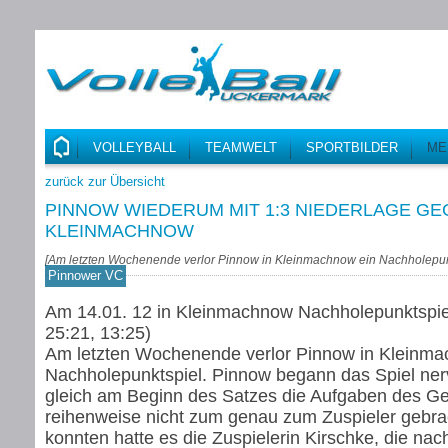
VOLLEYBALL
TEAMWELT
SPORTBILDER
ME
zurück zur Übersicht
PINNOW WIEDERUM MIT 1:3 NIEDERLAGE GE
KLEINMACHNOW
[
Am letzten Wochenende verlor Pinnow in Kleinmachnow ein Nachholepun
Pinnower VC
Am 14.01. 12 in Kleinmachnow Nachholepunktspiel 
25:21, 13:25)
Am letzten Wochenende verlor Pinnow in Kleinma
Nachholepunktspiel. Pinnow begann das Spiel ne
gleich am Beginn des Satzes die Aufgaben des G
reihenweise nicht zum genau zum Zuspieler gebr
konnten hatte es die Zuspielerin Kirschke, die nac