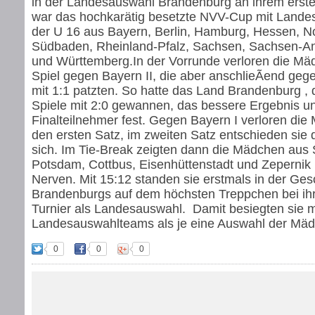
in der Landesauswahl Brandenburg an ihrem ersten 
war das hochkarätig besetzte NVV-Cup mit Land
der U 16 aus Bayern, Berlin, Hamburg, Hessen, N
Südbaden, Rheinland-Pfalz, Sachsen, Sachsen-An
und Württemberg.In der Vorrunde verloren die Mä
Spiel gegen Bayern II, die aber anschlieÃend ge
mit 1:1 patzten. So hatte das Land Brandenburg , d
Spiele mit 2:0 gewannen, das bessere Ergebnis un
Finalteilnehmer fest. Gegen Bayern I verloren di
den ersten Satz, im zweiten Satz entschieden sie 
sich. Im Tie-Break zeigten dann die Mädchen aus
Potsdam, Cottbus, Eisenhüttenstadt und Zepernik
Nerven. Mit 15:12 standen sie erstmals in der Ges
Brandenburgs auf dem höchsten Treppchen bei ih
Turnier als Landesauswahl. Damit besiegten sie 
Landesauswahlteams als je eine Auswahl der Mä
0
0
0