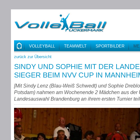
VOLLEYBALL
TEAMWELT
SPORTBILDER
ME
zurück zur Übersicht
SINDY UND SOPHIE MIT DER LAN
SIEGER BEIM NVV CUP IN MANNHEI
[
Mit Sindy Lenz (Blau-Weiß Schwedt) und Sophie Dreblo
Potsdam) nahmen am Wochenende 2 Mädchen aus der U
Landesauswahl Brandenburg an ihrem ersten Turnier teil