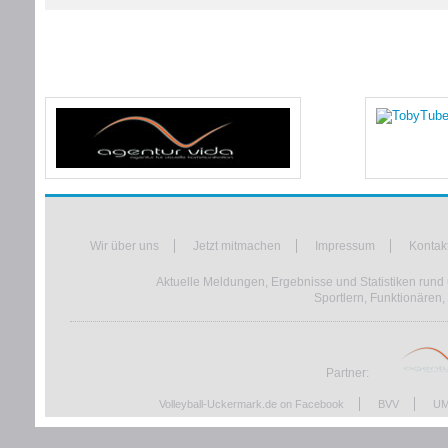
Wir über uns
Jetzt mitmachen
Impressum
Kontak
Aktuelle Meldungen, Ergebnisse und Statistiken rund 
Sportlern, Funktionären,
Partner:
Volleyball-Uckermark.de on Facebook
BVV
UM