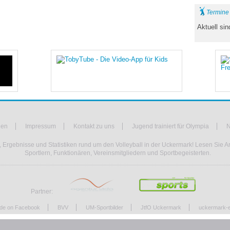
Termine
Aktuell si
hen
Impressum
Kontakt zu uns
Jugend trainiert für Olympia
N
 Ergebnisse und Statistiken rund um den Volleyball in der Uckermark! Lesen Sie Ar
Sportlern, Funktionären, Vereinsmitgliedern und Sportbegeisterten.
Partner:
.de on Facebook
BVV
UM-Sportbilder
JtfO Uckermark
uckermark-