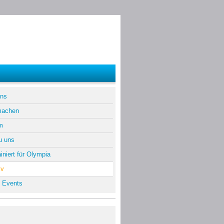
uns
machen
m
u uns
iniert für Olympia
iv
 Events