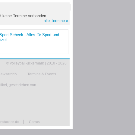
nd keine Termine vorhanden.
alle Termine »
© volleyball-uckermark | 2010 - 2026
ewsarchiv
Termine & Events
tikel, geschrieben von
entdecken.de
Games