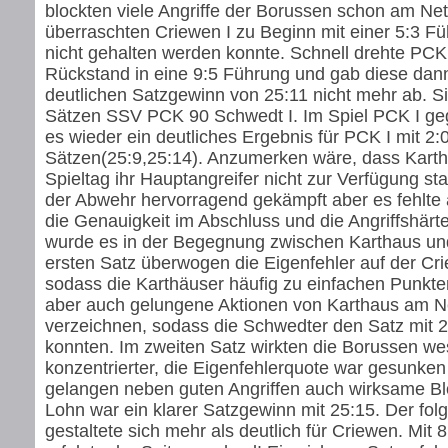
blockten viele Angriffe der Borussen schon am Net
überraschten Criewen I zu Beginn mit einer 5:3 Fü
nicht gehalten werden konnte. Schnell drehte PCK
Rückstand in eine 9:5 Führung und gab diese dan
deutlichen Satzgewinn von 25:11 nicht mehr ab. Si
Sätzen SSV PCK 90 Schwedt I. Im Spiel PCK I ge
es wieder ein deutliches Ergebnis für PCK I mit 2:
Sätzen(25:9,25:14). Anzumerken wäre, dass Kart
Spieltag ihr Hauptangreifer nicht zur Verfügung st
der Abwehr hervorragend gekämpft aber es fehlte
die Genauigkeit im Abschluss und die Angriffshär
wurde es in der Begegnung zwischen Karthaus und
ersten Satz überwogen die Eigenfehler auf der Cri
sodass die Karthäuser häufig zu einfachen Punkt
aber auch gelungene Aktionen von Karthaus am N
verzeichnen, sodass die Schwedter den Satz mit 
konnten. Im zweiten Satz wirkten die Borussen we
konzentrierter, die Eigenfehlerquote war gesunke
gelangen neben guten Angriffen auch wirksame Bl
Lohn war ein klarer Satzgewinn mit 25:15. Der fol
gestaltete sich mehr als deutlich für Criewen. Mit 