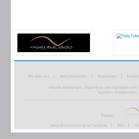
Wir über uns
Jetzt mitmachen
Impressum
Kontak
Aktuelle Meldungen, Ergebnisse und Statistiken rund 
Sportlern, Funktionären,
Partner:
Volleyball-Uckermark.de on Facebook
BVV
UM