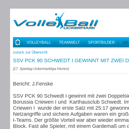
VOLLEYBALL
TEAMWELT
SPORTBILDER
ME
zurück zur Übersicht
SSV PCK 90 SCHWEDT I GEWINNT MIT ZWEI
[
17. Spieltag Uckermarkliga Herren
]
Bericht: J.Fenske
SSV PCK 90 Schwedt I gewinnt mit zwei Doppels
Borussia Criewen I und Karthausclub Schwedt. Im
Criewen I wurde der erste Satz mit 25:17 gewonne
Netzangriffe und sichere Aufgaben waren ein gro
I-Teams. Der größte Vorteil war aber wieder einmal
Block. Fast alle Spieler, mit einem Gardemaß um 