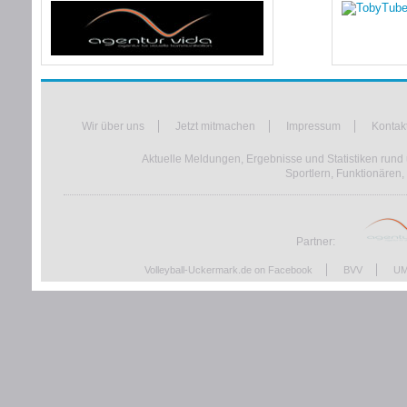
Wir über uns
Jetzt mitmachen
Impressum
Kontak
Aktuelle Meldungen, Ergebnisse und Statistiken rund 
Sportlern, Funktionären,
Partner:
Volleyball-Uckermark.de on Facebook
BVV
UM