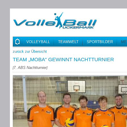
VOLLEYBALL
TEAMWELT
SPORTBILDER
ME
zurück zur Übersicht
TEAM „MOBA“ GEWINNT NACHTTURNIER
7. ABS Nachtturnier
[
]