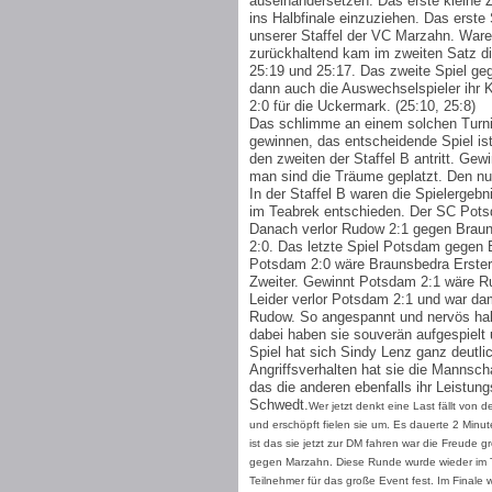
auseinandersetzen. Das erste kleine Z
ins Halbfinale einzuziehen. Das erste 
unserer Staffel der VC Marzahn. Ware
zurückhaltend kam im zweiten Satz di
25:19 und 25:17. Das zweite Spiel geg
dann auch die Auswechselspieler ihr 
2:0 für die Uckermark. (25:10, 25:8)
Das schlimme an einem solchen Turnie
gewinnen, das entscheidende Spiel ist
den zweiten der Staffel B antritt. Gew
man sind die Träume geplatzt. Den nu
In der Staffel B waren die Spielergebn
im Teabrek entschieden. Der SC Pots
Danach verlor Rudow 2:1 gegen Bra
2:0. Das letzte Spiel Potsdam gegen 
Potsdam 2:0 wäre Braunsbedra Erster
Zweiter. Gewinnt Potsdam 2:1 wäre R
Leider verlor Potsdam 2:1 und war da
Rudow. So angespannt und nervös habe
dabei haben sie souverän aufgespielt
Spiel hat sich Sindy Lenz ganz deutli
Angriffsverhalten hat sie die Mannsch
das die anderen ebenfalls ihr Leistu
Schwedt.
Wer jetzt denkt eine Last fällt von 
und erschöpft fielen sie um. Es dauerte 2 Minu
ist das sie jetzt zur DM fahren war die Freude g
gegen Marzahn. Diese Runde wurde wieder im 
Teilnehmer für das große Event fest. Im Finale w