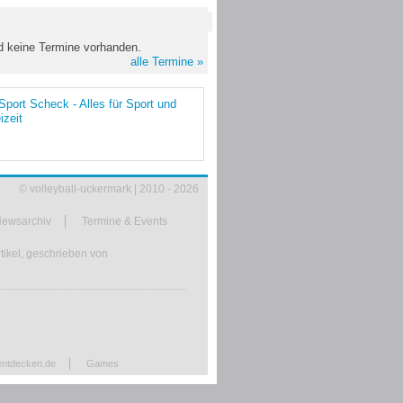
nd keine Termine vorhanden.
alle Termine »
© volleyball-uckermark | 2010 - 2026
ewsarchiv
Termine & Events
tikel, geschrieben von
entdecken.de
Games