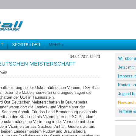
LT
SPORTBILDER
MEHR »
04.04.2011 09:20
Wir über 
DEUTSCHEN MEISTERSCHAFT
Jetzt mit
haft
]
Impressu
Kontakt z
haftsleistung beider Uckermärkischen Vereine, TSV Blau
 lösten die Mädels souverän und ungeschlagen die
Jugend tra
haften der U14 in Taunusstein.
d Ost Deutschen Meisterschaften in Braunsbedra
Newsarch
hmer waren dort die Landes- und Vizemeister der
Termine &
d Sachsen Anhalt. Für das Land Brandenburg gingen als
t an den Start und als Vizemeister der SC Potsdam.
ie uckermärkische Vertretung in der Vorrunde mit dem
 dem Vizemeister aus Sachsen Anhalt, Güsten, zu tun.
 beiden Landesmeistern Rudow und Braunsbedra