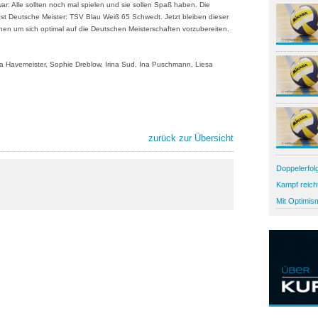
ar: Alle sollten noch mal spielen und sie sollen Spaß haben. Die
t Deutsche Meister: TSV Blau Weiß 65 Schwedt. Jetzt bleiben dieser
hen um sich optimal auf die Deutschen Meisterschaften vorzubereiten.
ja Havemeister, Sophie Dreblow, Irina Sud, Ina Puschmann, Liesa
zurück zur Übersicht
Doppelerfol
Samstag mu
Kampf reich
Schwedt star
Regionallig
Mit Optimis
nach Potsda