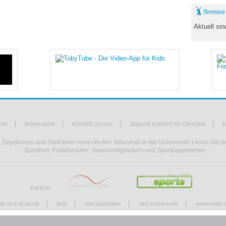
Termine
Aktuell si
hen
Impressum
Kontakt zu uns
Jugend trainiert für Olympia
N
 Ergebnisse und Statistiken rund um den Volleyball in der Uckermark! Lesen Sie Ar
Sportlern, Funktionären, Vereinsmitgliedern und Sportbegeisterten.
Partner:
.de on Facebook
BVV
UM-Sportbilder
JtfO Uckermark
uckermark-