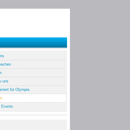
uns
machen
m
u uns
iniert für Olympia
iv
 Events