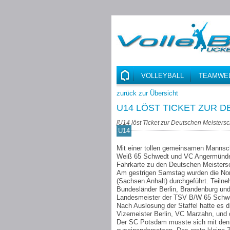
VOLLEYBALL
TEAMWE
zurück zur Übersicht
U14 LÖST TICKET ZUR 
[
U14 löst Ticket zur Deutschen Meistersc
U14
Mit einer tollen gemeinsamen Mannsc
Weiß 65 Schwedt und VC Angermünde,
Fahrkarte zu den Deutschen Meistersc
Am gestrigen Samstag wurden die Nor
(Sachsen Anhalt) durchgeführt. Teilne
Bundesländer Berlin, Brandenburg un
Landesmeister der TSV B/W 65 Schwed
Nach Auslosung der Staffel hatte es d
Vizemeister Berlin, VC Marzahn, und
Der SC Potsdam musste sich mit den