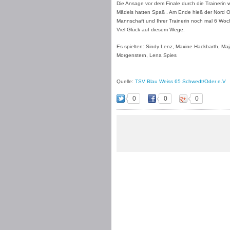
Die Ansage vor dem Finale durch die Trainerin w
Mädels hatten Spaß . Am Ende hieß der Nord Os
Mannschaft und Ihrer Trainerin noch mal 6 Woc
Viel Glück auf diesem Wege.
Es spielten: Sindy Lenz, Maxine Hackbarth, Ma
Morgenstern, Lena Spies
Quelle:
TSV Blau Weiss 65 Schwedt/Oder e.V
0
0
0