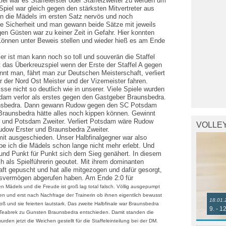
iel war es Staffelerster oder Staffelzweiter zu werden um
Spiel war gleich gegen den stärksten Mitvertreter aus
n die Mädels im ersten Satz nervös und noch
e Sicherheit und man gewann beide Sätze mit jeweils
en Güsten war zu keiner Zeit in Gefahr. Hier konnten
Können unter Beweis stellen und wieder hieß es am Ende
r ist man kann noch so toll und souverän die Staffel
 das Überkreuzspiel wenn der Erste der Staffel A gegen
innt man, fährt man zur Deutschen Meisterschaft, verliert
r der Nord Ost Meister und der Vizemeister fahren.
isse nicht so deutlich wie in unserer. Viele Spiele wurden
dam verlor als erstes gegen den Gastgeber Braunsbedra.
unsbedra. Dann gewann Rudow gegen den SC Potsdam
Braunsbedra hätte alles noch kippen können. Gewinnt
 und Potsdam Zweiter. Verliert Potsdam wäre Rudow
VOLLE
udow Erster und Braunsbedra Zweiter.
mit ausgeschieden. Unser Halbfinalgegner war also
 ich die Mädels schon lange nicht mehr erlebt. Und
 und Punkt für Punkt sich dem Sieg genähert. In diesem
ch als Spielführerin geoutet. Mit ihrem dominanten
aft gepuscht und hat alle mitgezogen und dafür gesorgt,
ngsvermögen abgerufen haben. Am Ende 2:0 für
den Mädels und die Freude ist groß lag total falsch. Völlig ausgepumpt
ten und erst nach Nachfrage der Trainerin ob ihnen eigentlich bewusst
18.01.
roß und sie feierten lautstark. Das zweite Halbfinale war Braunsbedra
9. - 1
Teabrek zu Gunsten Braunsbedra entschieden. Damit standen die
urden jetzt die Weichen gestellt für die Staffeleinteilung bei der DM.