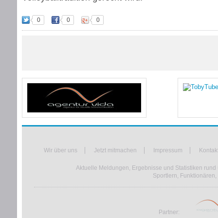
0
0
0
Wir über uns
Jetzt mitmachen
Impressum
Kontak
Aktuelle Meldungen, Ergebnisse und Statistiken rund 
Sportlern, Funktionären,
Partner: