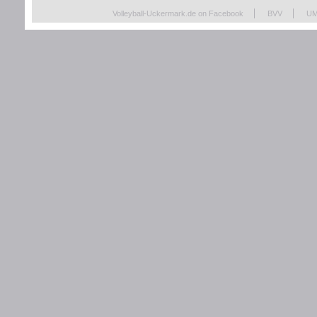
Volleyball-Uckermark.de on Facebook
BVV
UM