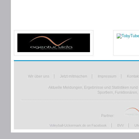
Wir über uns
Jetzt mitmachen
Impressum
Kontak
Aktuelle Meldungen, Ergebnisse und Statistiken rund 
Sportlern, Funktionären,
Partner:
Volleyball-Uckermark.de on Facebook
BVV
UM