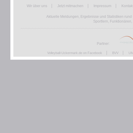
Wir über uns
Jetzt mitmachen
Impressum
Kontak
Aktuelle Meldungen, Ergebnisse und Statistiken rund 
Sportlern, Funktionären,
Partner:
Volleyball-Uckermark.de on Facebook
BVV
UM