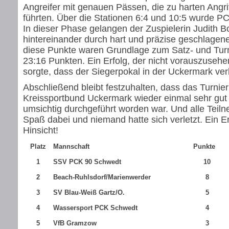
Angreifer mit genauen Pässen, die zu harten Angri
führten. Über die Stationen 6:4 und 10:5 wurde P
In dieser Phase gelangen der Zuspielerin Judith B
hintereinander durch hart und präzise geschlagen
diese Punkte waren Grundlage zum Satz- und Turni
23:16 Punkten. Ein Erfolg, der nicht vorauszusehe
sorgte, dass der Siegerpokal in der Uckermark ver
Abschließend bleibt festzuhalten, dass das Turnie
Kreissportbund Uckermark wieder einmal sehr gut 
umsichtig durchgeführt worden war. Und alle Teil
Spaß dabei und niemand hatte sich verletzt. Ein Er
Hinsicht!
Platz
Mannschaft
Punkte
1
SSV PCK 90 Schwedt
10
2
Beach-Ruhlsdorf/Marienwerder
8
3
SV Blau-Weiß Gartz/O.
5
4
Wassersport PCK Schwedt
4
5
VfB Gramzow
3