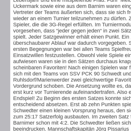
Lebensjahr und eine mitspielende Frau. Fünf Mel
Uckermark sowie eine aus dem Barnim waren ein
Vertreter der Teams äußerten sich, dass sie sich f
wieder an einem Turnier teilzunehmen zu dürfen.
Spieler, die die 3G-Regel erfüllten. Im Turniermod
vorgesehen, dass “jeder gegen jeden“ in zwei Sät
spielt. Jeder Satzgewinner erhält einen Punkt. Ein
überschaubarer Ablauf war dadurch vorgegeben. 
ersten Begegnungen war bei allen Teams Spielfre
Einsatzwillen festzustellen. Obwohl viele Spiele ei
aufwiesen waren sie in den Sätzen durchaus knap
scheinbaren Favoriten! Nach einigen Spielen war f
sich mit den Teams von SSV PCK 90 Schwedt un
Ruhlsdorf/Marienwerder zwei gleichwertige Favorit
Vordergrund schoben. Die Ansetzung wollte es, d
erst kurz vor Turnierende aufeinandertrafen. Also 
Endspiel! Zu Beginn des ersten Satzes konnte sic
entscheidend absetzen. Erst ab zehn Punkten spiel
Schwedter einen kleinen Vorsprung heraus, den si
zum 25:17 Satzerfolg ausbauten. Im zweiten Satz 
Barnimer schon mit 4:2. Die Schwedter ließen sich
beeindrucken. Mannschaftskapitän Jörg Pissarius