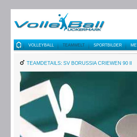
VOLLEYBALL
TEAMWELT
SPORTBILDER
ME
TEAMDETAILS: SV BORUSSIA CRIEWEN 90 II