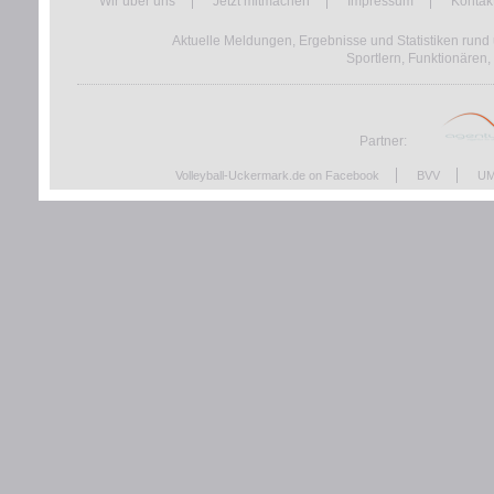
Wir über uns
Jetzt mitmachen
Impressum
Kontak
Aktuelle Meldungen, Ergebnisse und Statistiken rund 
Sportlern, Funktionären,
Partner:
Volleyball-Uckermark.de on Facebook
BVV
UM