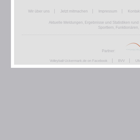
Wir über uns
Jetzt mitmachen
Impressum
Kontak
Aktuelle Meldungen, Ergebnisse und Statistiken rund 
Sportlern, Funktionären,
Partner:
Volleyball-Uckermark.de on Facebook
BVV
UM