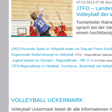
07.03.2013 07:45 (Ko
JTFO – Landes
Volleyball der
Turnierleiter Rai
sprach bei der S
einem hochklassig
(JtfO) Packende Spiele im Volleyball enden mit Sieg der Freien Sc
Finalsieg wurde ihnen aber nicht leicht gemacht.
Angermünder Dreifachtriumph im Volleyball
JTFO - Regionalfinale Volleyba
„Jugend trainiert für Olympia“ - Regionalfinale – WK III m
Im Finale stan
und der Oberschule Ehm Welk erstmals zwei Neulinge gegenüber
JTFO-Regionalfinals im Handball, Tischtennis, Basketball und Volley
VOLLEYBALL UCKERMARK
Volleyball Uckermark bietet dir alle informationen