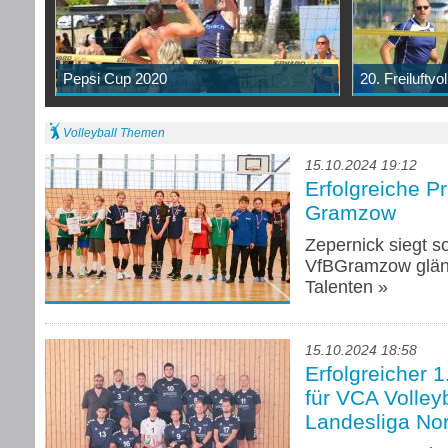
Pepsi Cup 2020
20. Freiluftvo
Volleyball Themen
15.10.2024 19:12
Erfolgreiche P
Gramzow
Zepernick siegt s
VfBGramzow glänz
Talenten
»
15.10.2024 18:58
Erfolgreicher 
für VCA Volleyb
Landesliga No