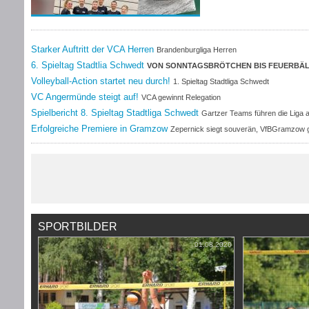
Starker Auftritt der VCA Herren
Brandenburgliga Herren
6. Spieltag Stadtlia Schwedt
VON SONNTAGSBRÖTCHEN BIS FEUERBÄ
SPIELTAG IN DREI AKTEN
Volleyball-Action startet neu durch!
1. Spieltag Stadtliga Schwedt
VC Angermünde steigt auf!
VCA gewinnt Relegation
Spielbericht 8. Spieltag Stadtliga Schwedt
Gartzer Teams führen die Liga 
Erfolgreiche Premiere in Gramzow
Zepernick siegt souverän, VfBGramzow gl
SPORTBILDER
01.08.2020