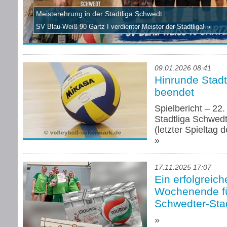
Meisterehrung in der Stadtliga Schwedt
SV Blau-Weiß 90 Gartz I verdienter Meister der Stadtliga!
»
09.01.2026 08:41
Hinrunde Stadt
beendet
Spielbericht – 22.
Stadtliga Schwed
(letzter Spieltag 
»
17.11.2025 17:07
Ein erfolgreich
Wochenende fü
Schwedter-Sta
»