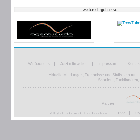
weitere Ergebnisse
Wir über uns
Jetzt mitmachen
Impressum
Kontak
Aktuelle Meldungen, Ergebnisse und Statistiken rund 
Sportlern, Funktionären,
Partner:
Volleyball-Uckermark.de on Facebook
BVV
UM