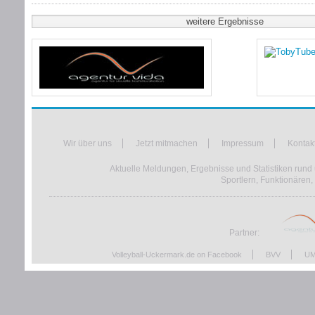
weitere Ergebnisse
Wir über uns
Jetzt mitmachen
Impressum
Kontak
Aktuelle Meldungen, Ergebnisse und Statistiken rund 
Sportlern, Funktionären,
Partner:
Volleyball-Uckermark.de on Facebook
BVV
UM