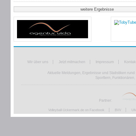
weitere Ergebnisse
Wir über uns
Jetzt mitmachen
Impressum
Kontak
Aktuelle Meldungen, Ergebnisse und Statistiken rund 
Sportlern, Funktionären,
Partner:
Volleyball-Uckermark.de on Facebook
BVV
UM